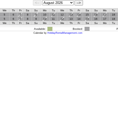
We
Th
Fr
Sa
Su
Mo
Tu
We
Th
Fr
Sa
Su
Mo
Tu
5
6
7
8
9
10
11
12
13
14
15
16
17
18
5
6
7
8
9
10
11
12
13
14
15
16
17
18
We
Th
Fr
Sa
Su
Mo
Tu
We
Th
Fr
Sa
Su
Mo
Tu
Available:
Booked:
P
Calendar by
HolidayRentalManagement.com