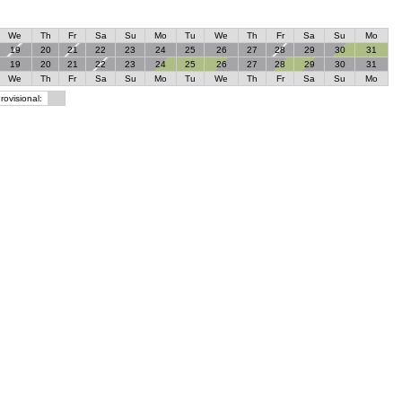
We
Th
Fr
Sa
Su
Mo
Tu
We
Th
Fr
Sa
Su
Mo
19
20
21
22
23
24
25
26
27
28
29
30
31
19
20
21
22
23
24
25
26
27
28
29
30
31
We
Th
Fr
Sa
Su
Mo
Tu
We
Th
Fr
Sa
Su
Mo
rovisional: