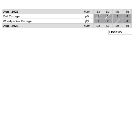
Aug - 2026
Max
Sa
Su
Mo
Tu
Owl Cottage
(4)
1
2
3
4
Woodpecker Cottage
(2)
1
2
3
4
Aug - 2026
Max
Sa
Su
Mo
Tu
LEGEND