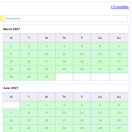
+3 months
Provisional
March 2027
M
T
W
Th
F
Sa
Su
1
2
3
4
5
6
7
8
9
10
11
12
13
14
15
16
17
18
19
20
21
22
23
24
25
26
27
28
29
30
31
June 2027
M
T
W
Th
F
Sa
Su
1
2
3
4
5
6
7
8
9
10
11
12
13
14
15
16
17
18
19
20
21
22
23
24
25
26
27