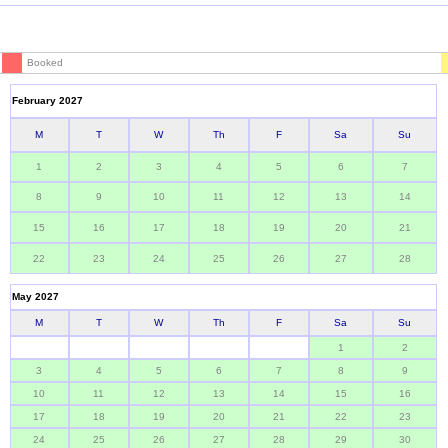
Booked
February 2027
M
T
W
Th
F
Sa
Su
1
2
3
4
5
6
7
8
9
10
11
12
13
14
15
16
17
18
19
20
21
22
23
24
25
26
27
28
May 2027
M
T
W
Th
F
Sa
Su
1
2
3
4
5
6
7
8
9
10
11
12
13
14
15
16
17
18
19
20
21
22
23
24
25
26
27
28
29
30