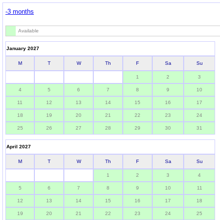
-3 months
Available
January 2027
M
T
W
Th
F
Sa
Su
1
2
3
4
5
6
7
8
9
10
11
12
13
14
15
16
17
18
19
20
21
22
23
24
25
26
27
28
29
30
31
April 2027
M
T
W
Th
F
Sa
Su
1
2
3
4
5
6
7
8
9
10
11
12
13
14
15
16
17
18
19
20
21
22
23
24
25