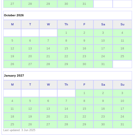
27
28
29
30
31
October 2026
M
T
W
Th
F
Sa
Su
1
2
3
4
5
6
7
8
9
10
11
12
13
14
15
16
17
18
19
20
21
22
23
24
25
26
27
28
29
30
31
January 2027
M
T
W
Th
F
Sa
Su
1
2
3
4
5
6
7
8
9
10
11
12
13
14
15
16
17
18
19
20
21
22
23
24
25
26
27
28
29
30
31
Last updated: 3 Jun 2025