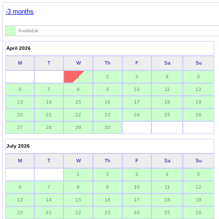
-3 months
Available
April 2026
M
T
W
Th
F
Sa
Su
1
2
3
4
5
6
7
8
9
10
11
12
13
14
15
16
17
18
19
20
21
22
23
24
25
26
27
28
29
30
July 2026
M
T
W
Th
F
Sa
Su
1
2
3
4
5
6
7
8
9
10
11
12
13
14
15
16
17
18
19
20
21
22
23
24
25
26