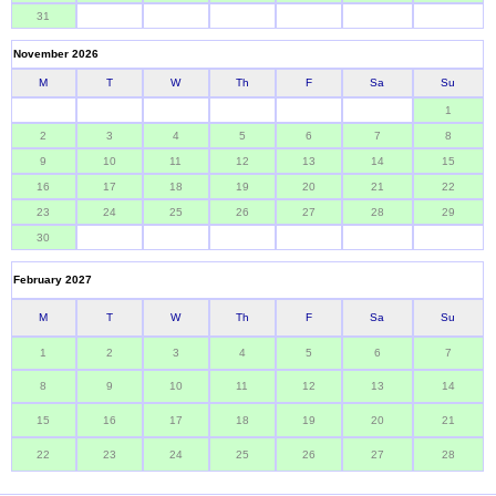
31
November 2026
M
T
W
Th
F
Sa
Su
1
2
3
4
5
6
7
8
9
10
11
12
13
14
15
16
17
18
19
20
21
22
23
24
25
26
27
28
29
30
February 2027
M
T
W
Th
F
Sa
Su
1
2
3
4
5
6
7
8
9
10
11
12
13
14
15
16
17
18
19
20
21
22
23
24
25
26
27
28