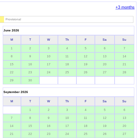
+3 months
Provisional
June 2026
M
T
W
Th
F
Sa
Su
1
2
3
4
5
6
7
8
9
10
11
12
13
14
15
16
17
18
19
20
21
22
23
24
25
26
27
28
29
30
September 2026
M
T
W
Th
F
Sa
Su
1
2
3
4
5
6
7
8
9
10
11
12
13
14
15
16
17
18
19
20
21
22
23
24
25
26
27