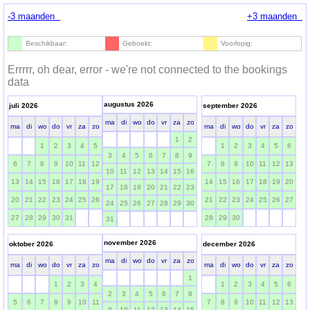
-3 maanden
+3 maanden
Beschikbaar:
Geboekt:
Voorlopig:
Errrrr, oh dear, error - we're not connected to the bookings
data
augustus 2026
juli 2026
september 2026
ma
di
wo
do
vr
za
zo
ma
di
wo
do
vr
za
zo
ma
di
wo
do
vr
za
zo
1
2
1
2
3
4
5
1
2
3
4
5
6
3
4
5
6
7
8
9
6
7
8
9
10
11
12
7
8
9
10
11
12
13
10
11
12
13
14
15
16
13
14
15
16
17
18
19
14
15
16
17
18
19
20
17
18
19
20
21
22
23
20
21
22
23
24
25
26
21
22
23
24
25
26
27
24
25
26
27
28
29
30
27
28
29
30
31
28
29
30
31
november 2026
oktober 2026
december 2026
ma
di
wo
do
vr
za
zo
ma
di
wo
do
vr
za
zo
ma
di
wo
do
vr
za
zo
1
1
2
3
4
1
2
3
4
5
6
2
3
4
5
6
7
8
5
6
7
8
9
10
11
7
8
9
10
11
12
13
9
10
11
12
13
14
15