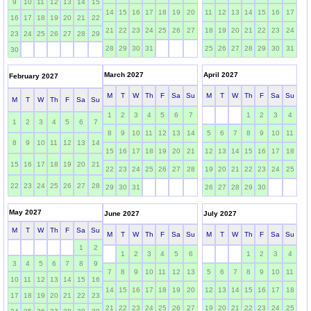
9
10
11
12
13
14
15
14
15
16
17
18
19
20
11
12
13
14
15
16
17
16
17
18
19
20
21
22
21
22
23
24
25
26
27
18
19
20
21
22
23
24
23
24
25
26
27
28
29
28
29
30
31
25
26
27
28
29
30
31
30
March 2027
April 2027
February 2027
M
T
W
Th
F
Sa
Su
M
T
W
Th
F
Sa
Su
M
T
W
Th
F
Sa
Su
1
2
3
4
5
6
7
1
2
3
4
1
2
3
4
5
6
7
8
9
10
11
12
13
14
5
6
7
8
9
10
11
8
9
10
11
12
13
14
15
16
17
18
19
20
21
12
13
14
15
16
17
18
15
16
17
18
19
20
21
22
23
24
25
26
27
28
19
20
21
22
23
24
25
22
23
24
25
26
27
28
29
30
31
26
27
28
29
30
May 2027
June 2027
July 2027
M
T
W
Th
F
Sa
Su
M
T
W
Th
F
Sa
Su
M
T
W
Th
F
Sa
Su
1
2
1
2
3
4
5
6
1
2
3
4
3
4
5
6
7
8
9
7
8
9
10
11
12
13
5
6
7
8
9
10
11
10
11
12
13
14
15
16
14
15
16
17
18
19
20
12
13
14
15
16
17
18
17
18
19
20
21
22
23
21
22
23
24
25
26
27
19
20
21
22
23
24
25