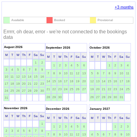
+3 months
Available
Booked
Provisional
Errrrr, oh dear, error - we're not connected to the bookings
data
August 2026
September 2026
October 2026
M
T
W
Th
F
Sa
Su
M
T
W
Th
F
Sa
Su
M
T
W
Th
F
Sa
Su
1
2
1
2
3
4
5
6
1
2
3
4
3
4
5
6
7
8
9
7
8
9
10
11
12
13
5
6
7
8
9
10
11
10
11
12
13
14
15
16
14
15
16
17
18
19
20
12
13
14
15
16
17
18
17
18
19
20
21
22
23
21
22
23
24
25
26
27
19
20
21
22
23
24
25
24
25
26
27
28
29
30
28
29
30
26
27
28
29
30
31
31
November 2026
December 2026
January 2027
M
T
W
Th
F
Sa
Su
M
T
W
Th
F
Sa
Su
M
T
W
Th
F
Sa
Su
1
1
2
3
4
5
6
1
2
3
2
3
4
5
6
7
8
7
8
9
10
11
12
13
4
5
6
7
8
9
10