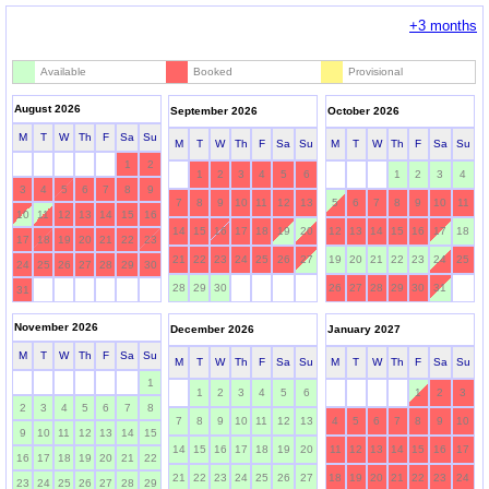
+3 months
Available
Booked
Provisional
August 2026
September 2026
October 2026
M
T
W
Th
F
Sa
Su
M
T
W
Th
F
Sa
Su
M
T
W
Th
F
Sa
Su
1
2
1
2
3
4
5
6
1
2
3
4
3
4
5
6
7
8
9
7
8
9
10
11
12
13
5
6
7
8
9
10
11
10
11
12
13
14
15
16
14
15
16
17
18
19
20
12
13
14
15
16
17
18
17
18
19
20
21
22
23
21
22
23
24
25
26
27
19
20
21
22
23
24
25
24
25
26
27
28
29
30
28
29
30
26
27
28
29
30
31
31
November 2026
December 2026
January 2027
M
T
W
Th
F
Sa
Su
M
T
W
Th
F
Sa
Su
M
T
W
Th
F
Sa
Su
1
1
2
3
4
5
6
1
2
3
2
3
4
5
6
7
8
7
8
9
10
11
12
13
4
5
6
7
8
9
10
9
10
11
12
13
14
15
14
15
16
17
18
19
20
11
12
13
14
15
16
17
16
17
18
19
20
21
22
21
22
23
24
25
26
27
18
19
20
21
22
23
24
23
24
25
26
27
28
29