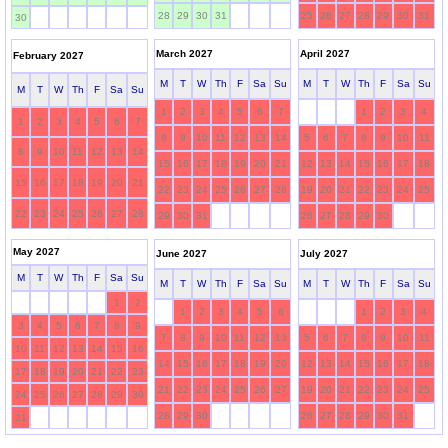
28
29
30
31
25
26
27
28
29
30
31
30
March 2027
April 2027
February 2027
M
T
W
Th
F
Sa
Su
M
T
W
Th
F
Sa
Su
M
T
W
Th
F
Sa
Su
1
2
3
4
5
6
7
1
2
3
4
1
2
3
4
5
6
7
8
9
10
11
12
13
14
5
6
7
8
9
10
11
8
9
10
11
12
13
14
15
16
17
18
19
20
21
12
13
14
15
16
17
18
15
16
17
18
19
20
21
22
23
24
25
26
27
28
19
20
21
22
23
24
25
22
23
24
25
26
27
28
29
30
31
26
27
28
29
30
May 2027
June 2027
July 2027
M
T
W
Th
F
Sa
Su
M
T
W
Th
F
Sa
Su
M
T
W
Th
F
Sa
Su
1
2
1
2
3
4
5
6
1
2
3
4
3
4
5
6
7
8
9
7
8
9
10
11
12
13
5
6
7
8
9
10
11
10
11
12
13
14
15
16
14
15
16
17
18
19
20
12
13
14
15
16
17
18
17
18
19
20
21
22
23
21
22
23
24
25
26
27
19
20
21
22
23
24
25
24
25
26
27
28
29
30
28
29
30
26
27
28
29
30
31
31