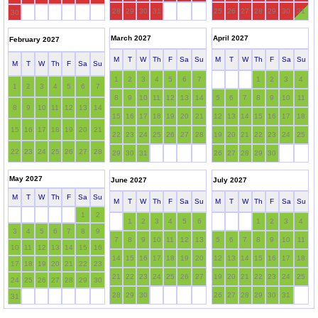
28
29
30
31
25
26
27
28
29
30
31
30
March 2027
April 2027
February 2027
M
T
W
Th
F
Sa
Su
M
T
W
Th
F
Sa
Su
M
T
W
Th
F
Sa
Su
1
2
3
4
5
6
7
1
2
3
4
1
2
3
4
5
6
7
8
9
10
11
12
13
14
5
6
7
8
9
10
11
8
9
10
11
12
13
14
15
16
17
18
19
20
21
12
13
14
15
16
17
18
15
16
17
18
19
20
21
22
23
24
25
26
27
28
19
20
21
22
23
24
25
22
23
24
25
26
27
28
29
30
31
26
27
28
29
30
May 2027
June 2027
July 2027
M
T
W
Th
F
Sa
Su
M
T
W
Th
F
Sa
Su
M
T
W
Th
F
Sa
Su
1
2
1
2
3
4
5
6
1
2
3
4
3
4
5
6
7
8
9
7
8
9
10
11
12
13
5
6
7
8
9
10
11
10
11
12
13
14
15
16
14
15
16
17
18
19
20
12
13
14
15
16
17
18
17
18
19
20
21
22
23
21
22
23
24
25
26
27
19
20
21
22
23
24
25
24
25
26
27
28
29
30
28
29
30
26
27
28
29
30
31
31