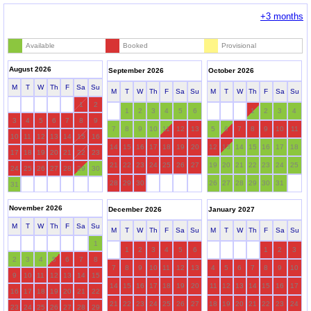
+3 months
Available
Booked
Provisional
August 2026
September 2026
October 2026
M
T
W
Th
F
Sa
Su
M
T
W
Th
F
Sa
Su
M
T
W
Th
F
Sa
Su
1
2
1
2
3
4
5
6
1
2
3
4
3
4
5
6
7
8
9
7
8
9
10
11
12
13
5
6
7
8
9
10
11
10
11
12
13
14
15
16
14
15
16
17
18
19
20
12
13
14
15
16
17
18
17
18
19
20
21
22
23
21
22
23
24
25
26
27
19
20
21
22
23
24
25
24
25
26
27
28
29
30
28
29
30
26
27
28
29
30
31
31
November 2026
December 2026
January 2027
M
T
W
Th
F
Sa
Su
M
T
W
Th
F
Sa
Su
M
T
W
Th
F
Sa
Su
1
1
2
3
4
5
6
1
2
3
2
3
4
5
6
7
8
7
8
9
10
11
12
13
4
5
6
7
8
9
10
9
10
11
12
13
14
15
14
15
16
17
18
19
20
11
12
13
14
15
16
17
16
17
18
19
20
21
22
21
22
23
24
25
26
27
18
19
20
21
22
23
24
23
24
25
26
27
28
29