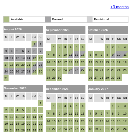
+3 months
Available
Booked
Provisional
August 2026
September 2026
October 2026
M
T
W
Th
F
Sa
Su
M
T
W
Th
F
Sa
Su
M
T
W
Th
F
Sa
Su
1
2
1
2
3
4
5
6
1
2
3
4
3
4
5
6
7
8
9
7
8
9
10
11
12
13
5
6
7
8
9
10
11
10
11
12
13
14
15
16
14
15
16
17
18
19
20
12
13
14
15
16
17
18
17
18
19
20
21
22
23
21
22
23
24
25
26
27
19
20
21
22
23
24
25
24
25
26
27
28
29
30
28
29
30
26
27
28
29
30
31
31
November 2026
December 2026
January 2027
M
T
W
Th
F
Sa
Su
M
T
W
Th
F
Sa
Su
M
T
W
Th
F
Sa
Su
1
1
2
3
4
5
6
1
2
3
2
3
4
5
6
7
8
7
8
9
10
11
12
13
4
5
6
7
8
9
10
9
10
11
12
13
14
15
14
15
16
17
18
19
20
11
12
13
14
15
16
17
16
17
18
19
20
21
22
21
22
23
24
25
26
27
18
19
20
21
22
23
24
23
24
25
26
27
28
29