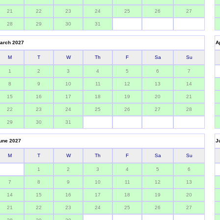
21
22
23
24
25
26
27
28
29
30
31
arch 2027
A
M
T
W
Th
F
Sa
Su
1
2
3
4
5
6
7
8
9
10
11
12
13
14
15
16
17
18
19
20
21
22
23
24
25
26
27
28
29
30
31
une 2027
J
M
T
W
Th
F
Sa
Su
1
2
3
4
5
6
7
8
9
10
11
12
13
14
15
16
17
18
19
20
21
22
23
24
25
26
27