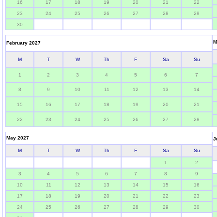
16
17
18
19
20
21
22
23
24
25
26
27
28
29
30
M
February 2027
M
T
W
Th
F
Sa
Su
1
2
3
4
5
6
7
8
9
10
11
12
13
14
15
16
17
18
19
20
21
22
23
24
25
26
27
28
May 2027
J
M
T
W
Th
F
Sa
Su
1
2
3
4
5
6
7
8
9
10
11
12
13
14
15
16
17
18
19
20
21
22
23
24
25
26
27
28
29
30