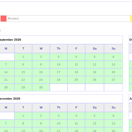
Booked
a
eptember 2026
O
M
T
W
Th
F
Sa
Su
1
2
3
4
5
6
7
8
9
10
11
12
13
14
15
16
17
18
19
20
21
22
23
24
25
26
27
28
29
30
ecember 2026
J
M
T
W
Th
F
Sa
Su
1
2
3
4
5
6
7
8
9
10
11
12
13
14
15
16
17
18
19
20