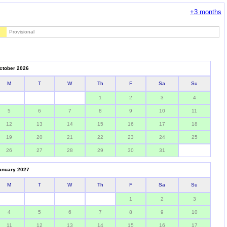
+3 months
Provisional
ctober 2026
M
T
W
Th
F
Sa
Su
1
2
3
4
5
6
7
8
9
10
11
12
13
14
15
16
17
18
19
20
21
22
23
24
25
26
27
28
29
30
31
anuary 2027
M
T
W
Th
F
Sa
Su
1
2
3
4
5
6
7
8
9
10
11
12
13
14
15
16
17