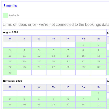
-3 months
Available
Errrrr, oh dear, error - we're not connected to the bookings dat
August 2026
S
M
T
W
Th
F
Sa
Su
1
2
3
4
5
6
7
8
9
10
11
12
13
14
15
16
17
18
19
20
21
22
23
24
25
26
27
28
29
30
31
November 2026
D
M
T
W
Th
F
Sa
Su
1
2
3
4
5
6
7
8
9
10
11
12
13
14
15