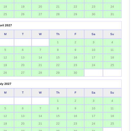
18
19
20
21
22
23
24
25
26
27
28
29
30
31
pril 2027
M
T
W
Th
F
Sa
Su
1
2
3
4
5
6
7
8
9
10
11
12
13
14
15
16
17
18
19
20
21
22
23
24
25
26
27
28
29
30
uly 2027
M
T
W
Th
F
Sa
Su
1
2
3
4
5
6
7
8
9
10
11
12
13
14
15
16
17
18
19
20
21
22
23
24
25