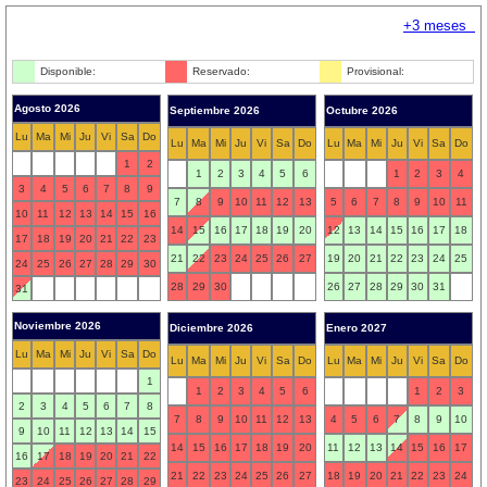
+3 meses
Disponible:
Reservado:
Provisional:
Agosto 2026
Septiembre 2026
Octubre 2026
Lu
Ma
Mi
Ju
Vi
Sa
Do
Lu
Ma
Mi
Ju
Vi
Sa
Do
Lu
Ma
Mi
Ju
Vi
Sa
Do
1
2
1
2
3
4
5
6
1
2
3
4
3
4
5
6
7
8
9
7
8
9
10
11
12
13
5
6
7
8
9
10
11
10
11
12
13
14
15
16
14
15
16
17
18
19
20
12
13
14
15
16
17
18
17
18
19
20
21
22
23
21
22
23
24
25
26
27
19
20
21
22
23
24
25
24
25
26
27
28
29
30
28
29
30
26
27
28
29
30
31
31
Noviembre 2026
Diciembre 2026
Enero 2027
Lu
Ma
Mi
Ju
Vi
Sa
Do
Lu
Ma
Mi
Ju
Vi
Sa
Do
Lu
Ma
Mi
Ju
Vi
Sa
Do
1
1
2
3
4
5
6
1
2
3
2
3
4
5
6
7
8
7
8
9
10
11
12
13
4
5
6
7
8
9
10
9
10
11
12
13
14
15
14
15
16
17
18
19
20
11
12
13
14
15
16
17
16
17
18
19
20
21
22
21
22
23
24
25
26
27
18
19
20
21
22
23
24
23
24
25
26
27
28
29